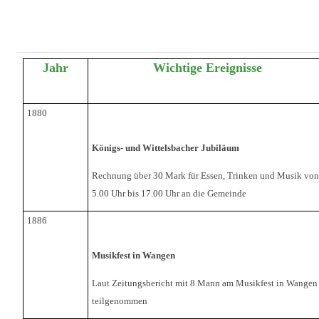
TERMINE
GÖNNER
Jahr
Wichtige Ereignisse
MITGLIED
1880
Königs- und Wittelsbacher Jubiläum
Rechnung über 30 Mark für Essen, Trinken und Musik von
5.00 Uhr bis 17.00 Uhr an die Gemeinde
1886
Musikfest in Wangen
Laut Zeitungsbericht mit 8 Mann am Musikfest in Wangen
teilgenommen